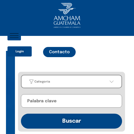
Inicio
Login
Contacto
Sobre Nosotros
Socios
¿Qué Ofrecemos?
Categoría
Comunicación
Categoría
Business
Buscar
Guides