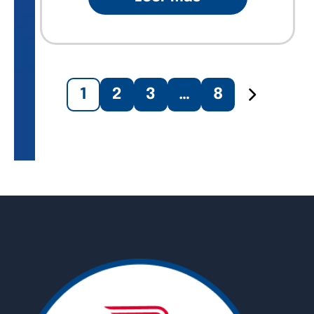
1
2
3
…
8