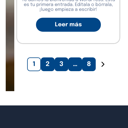
es tu primera entrada. Edítala o bórrala,
¡luego empieza a escribir!
Leer más
1
2
3
…
8