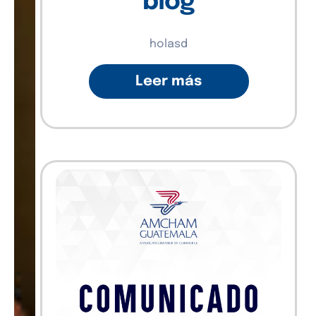
blog
holasd
Leer más