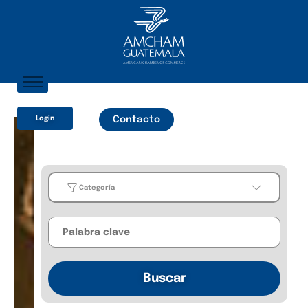
Inicio
Login
Contacto
Sobre Nosotros
Socios
¿Qué Ofrecemos?
Categoría
Comunicación
Categoría
Business
Buscar
Guides