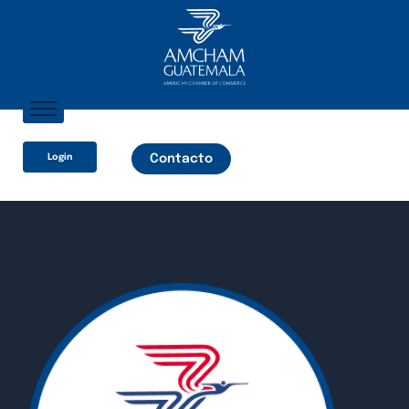
Inicio
Login
Contacto
Sobre Nosotros
Socios
¿Qué Ofrecemos?
Comunicación