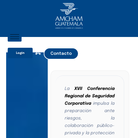
Inicio
Login
Contacto
Sobre Nosotros
Socios
¿Qué Ofrecemos?
La
XVII Conferencia
Comunicación
Regional de Seguridad
Corporativa
impulsa la
preparación ante
riesgos, la
colaboración público-
privada y la protección