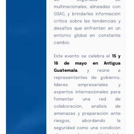
multinacionales, alineadas con
OSAC, y brindarles información
crítica sobre las tendencias y
desafíos que enfrentan en un
entorno global en constante
cambio.
Este evento se celebra el
15 y
16 de mayo en Antigua
Guatemala
, y reúne a
representantes de gobierno,
líderes empresariales y
expertos internacionales para
fomentar una red de
colaboración, análisis de
amenazas y preparación ante
riesgos, abordando la
seguridad como una condición