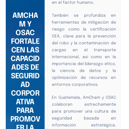
en el factor humano.
AMCHA
También se profundiza en
herramientas de mitigación de
M Y
riesgo como la certificación
OSAC
OEA, clave para la prevención
FORTALE
del robo y la contaminación de
CEN LAS
cargas en el transporte
internacional, así como en la
CAPACID
importancia del liderazgo ético,
ADES DE
la ciencia de datos y la
SEGURID
optimización de recursos en
AD
entornos corporativos.
CORPOR
En Guatemala, AmCham y OSAC
ATIVA
colaboran estrechamente
PARA
para promover una cultura de
PROMOV
seguridad basada en
información estratégica,
ER LA