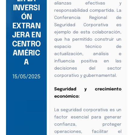
alianzas efectivas y
INVERSI
responsabilidad compartida. La
ÓN
Conferencia Regional de
EXTRAN
Seguridad Corporativa es
ejemplo de esta colaboración,
JERA EN
que ha permitido construir un
CENTRO
espacio técnico de
AMÉRIC
actualización, análisis e
A
influencia positiva en las
decisiones del sector
corporativo y gubernamental.
15/05/2025
Seguridad y crecimiento
económico:
La seguridad corporativa es un
factor esencial para generar
confianza, proteger
operaciones, facilitar el