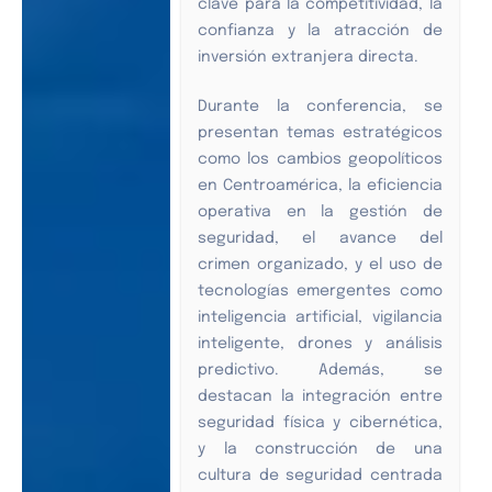
clave para la competitividad, la
confianza y la atracción de
inversión extranjera directa.
Durante la conferencia, se
presentan temas estratégicos
como los cambios geopolíticos
en Centroamérica, la eficiencia
operativa en la gestión de
seguridad, el avance del
crimen organizado, y el uso de
tecnologías emergentes como
inteligencia artificial, vigilancia
inteligente, drones y análisis
predictivo. Además, se
destacan la integración entre
seguridad física y cibernética,
y la construcción de una
cultura de seguridad centrada