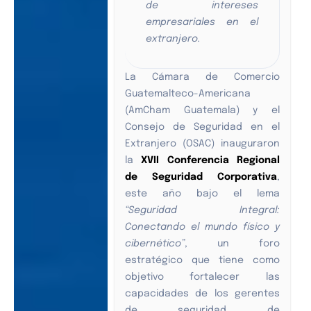
de intereses
empresariales en el
extranjero.
La Cámara de Comercio
Guatemalteco-Americana
(AmCham Guatemala) y el
Consejo de Seguridad en el
Extranjero (OSAC) inauguraron
la
XVII Conferencia Regional
de Seguridad Corporativa
,
este año bajo el lema
“Seguridad Integral:
Conectando el mundo físico y
cibernético”
, un foro
estratégico que tiene como
objetivo fortalecer las
capacidades de los gerentes
de seguridad de