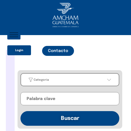
Inicio
Login
Contacto
Sobre Nosotros
Socios
¿Qué Ofrecemos?
Categoría
Comunicación
Categoría
Business
Buscar
Guides