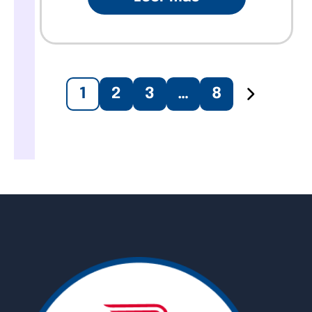
1
2
3
…
8