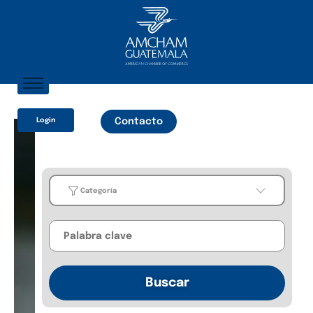
Inicio
Login
Contacto
Sobre Nosotros
Socios
¿Qué Ofrecemos?
Categoría
Comunicación
Categoría
Business
Buscar
Guides