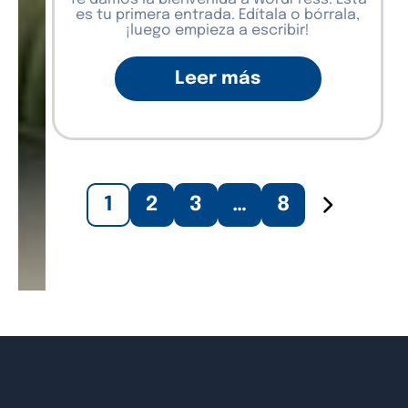
es tu primera entrada. Edítala o bórrala,
¡luego empieza a escribir!
Leer más
1
2
3
…
8