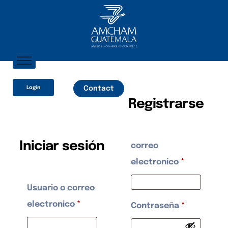
Home
Login
Contact
About AmCham
Registrarse
Members
Our Services?
Iniciar sesión
correo
Communication
electronico
*
Usuario o correo
electronico
*
Contraseña
*