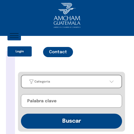
Home
Login
Contact
About AmCham
Members
Our Services?
Categoría
Communication
Categoría
Business
Buscar
Guides