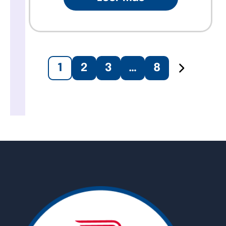
1
2
3
…
8