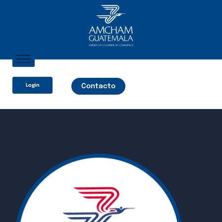
Inicio
Login
Contacto
Sobre Nosotros
Socios
¿Qué Ofrecemos?
Comunicación